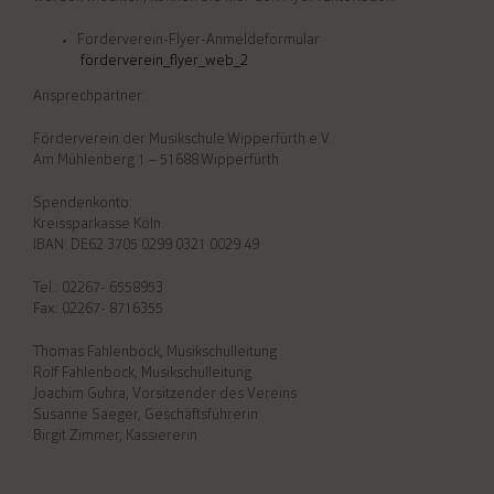
Förderverein-Flyer-Anmeldeformular
förderverein_flyer_web_2
Ansprechpartner:
Förderverein der Musikschule Wipperfürth e.V.
Am Mühlenberg 1 – 51688 Wipperfürth
Spendenkonto:
Kreissparkasse Köln
IBAN: DE62 3705 0299 0321 0029 49
Tel.: 02267- 6558953
Fax: 02267- 8716355
Thomas Fahlenbock, Musikschulleitung
Rolf Fahlenbock, Musikschulleitung
Joachim Guhra, Vorsitzender des Vereins
Susanne Saeger, Geschäftsführerin
Birgit Zimmer, Kassiererin