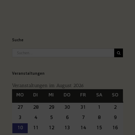
Suche
Suche
nach:
Veranstaltungen
Veranstaltungen im August 2026
MO
MONTAG
DI
DIENSTAG
MI
MITTWOCH
DO
DONNERSTAG
FR
FREITAG
SA
SAMSTAG
SO
SONNT
27
27.
28
28.
29
29.
30
30.
31
31.
1
1.
2
2.
Juli
Juli
Juli
Juli
Juli
August
August
3
3.
4
4.
5
5.
6
6.
7
7.
8
8.
9
9.
2026
2026
2026
2026
2026
2026
2026
August
August
August
August
August
August
August
10
10.
11
11.
12
12.
13
13.
14
14.
15
15.
16
16.
2026
2026
2026
2026
2026
2026
2026