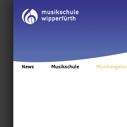
Zum
Inhalt
springen
News
Musikschule
Musikangebo