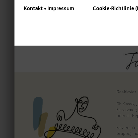
Kontakt • Impressum
Cookie-Richtlinie 
Das Klavier
Ob Klassik, 
Einsatzmögli
oder als Be
Klavierunter
Gruppe) mög