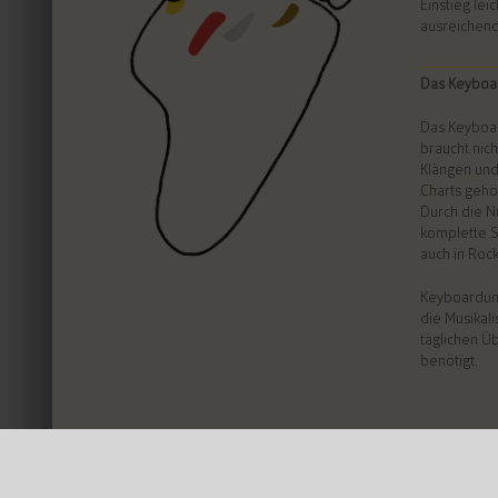
Einstieg lei
ausreichend
Das Keyboa
Das Keyboard
braucht nich
Klängen und
Charts gehö
Durch die N
komplette S
auch in Roc
Keyboardunte
die Musikal
täglichen Ü
benötigt.