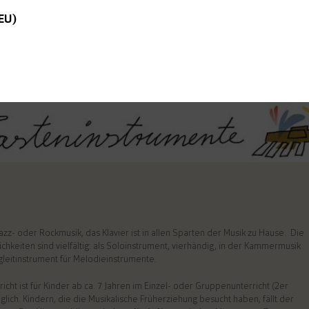
(EU)
Jazz- oder Rockmusik, das Klavier ist in allen Sparten der Musik zu Hause. Die
chkeiten sind vielfältig: als Soloinstrument, vierhändig, in der Kammermusik
gleitinstrument für Melodieinstrumente.
richt ist für Kinder ab ca. 7 Jahren im Einzel- oder Gruppenunterricht (2er
lich. Kindern, die die Musikalische Früherziehung besucht haben, fällt der