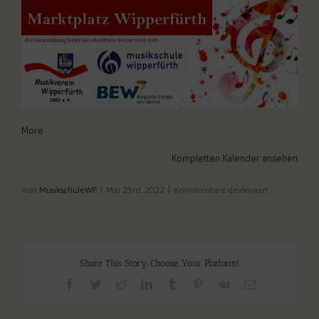
about
More
{title}
Kompletten Kalender ansehen
für
Von
MusikschuleWF
|
Mai 23rd, 2022
|
Kommentare deaktiviert
Musik
am
Markt
Share This Story, Choose Your Platform!
Facebook
Twitter
Reddit
LinkedIn
Tumblr
Pinterest
Vk
E-
Mail