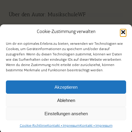
Über den Autor:
MusikschuleWF
Cookie-Zustimmung verwalten
Um dir ein optimales Erlebnis zu bieten, verwenden wir Technologien wie
Cookies, um Geräteinformationen zu speichern und/oder darauf
zuzugreifen. Wenn du diesen Technologien zustimmst, können wir Daten
wie das Surfverhalten oder eindeutige IDs auf dieser Website verarbeiten.
Wenn du deine Zustimmung nicht erteilst oder zurückziehst, können
bestimmte Merkmale und Funktionen beeinträchtigt werden.
Akzeptieren
Ablehnen
Am Mühlenberg 1 • Telefon 02267/ 6558953 • e-mail an die
Musikschulverwaltung: msv@wipperfuerth.de • e-mail an die
Musikschulleiter: musikschule@wipperfuerth.de
Einstellungen ansehen
Facebook
Cookie-Richtlinie
Kontakt • Impressum
Kontakt • Impressum