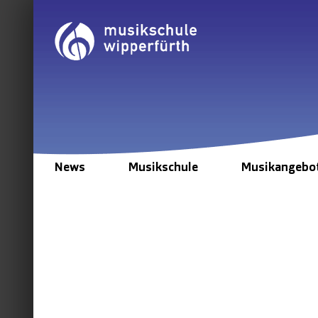
Zum
Inhalt
springen
News
Musikschule
Musikangebo