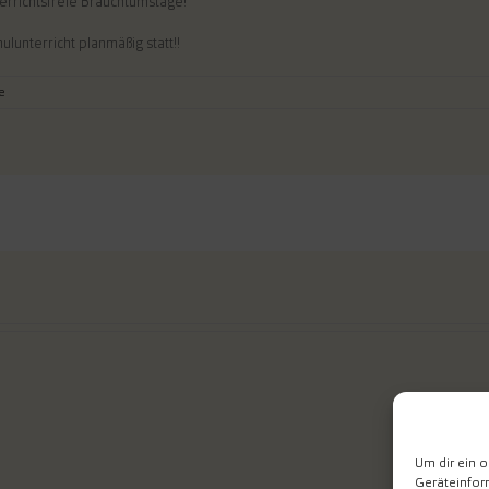
errichtsfreie Brauchtumstage!
ulunterricht planmäßig statt!!
e
Um dir ein o
Geräteinfor