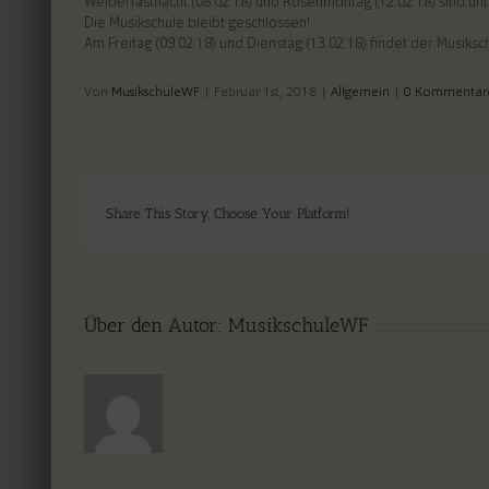
Weiberfastnacht (08.02.18) und Rosenmontag (12.02.18) sind unt
Die Musikschule bleibt geschlossen!
Am Freitag (09.02.18) und Dienstag (13.02.18) findet der Musiksch
Von
MusikschuleWF
|
Februar 1st, 2018
|
Allgemein
|
0 Kommentar
Share This Story, Choose Your Platform!
Über den Autor:
MusikschuleWF