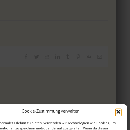
Facebook
Twitter
Reddit
LinkedIn
Tumblr
Pinterest
Vk
E-
Mail
Cookie-Zustimmung verwalten
ptimales Erlebnis zu bieten, verwenden wir Technologien wie Cookies, um
mationen zu speichern und/oder darauf zuzugreifen. Wenn du diesen