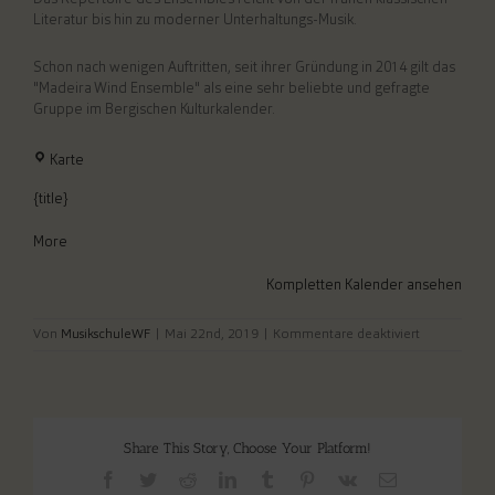
Literatur bis hin zu moderner Unterhaltungs-Musik.
Schon nach wenigen Auftritten, seit ihrer Gründung in 2014 gilt das
"Madeira Wind Ensemble" als eine sehr beliebte und gefragte
Gruppe im Bergischen Kulturkalender.
Pfarrkirche
Karte
St.
Nikolaus
{title}
Wipperfürth
about
More
{title}
Kompletten Kalender ansehen
für
Von
MusikschuleWF
|
Mai 22nd, 2019
|
Kommentare deaktiviert
5.
WippKulturfe
-
Konzert
Share This Story, Choose Your Platform!
Madeira
Facebook
Twitter
Reddit
LinkedIn
Tumblr
Pinterest
Vk
E-
Wind