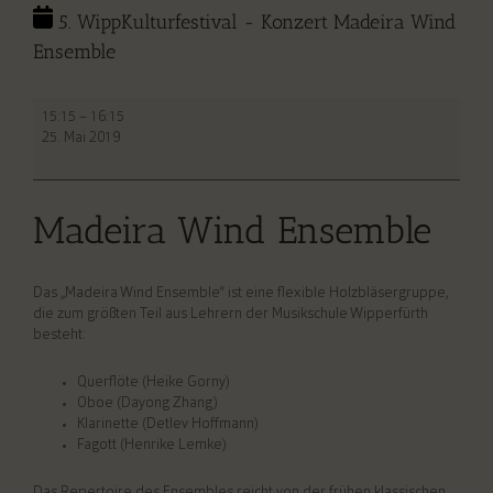
5. WippKulturfestival - Konzert Madeira Wind
Ensemble
5.
15:15
–
16:15
WippKulturfestival
25. Mai 2019
-
Konzert
Madeira
Wind
Madeira Wind Ensemble
Ensemble
Das „Madeira Wind Ensemble“ ist eine flexible Holzbläsergruppe,
die zum größten Teil aus Lehrern der Musikschule Wipperfürth
besteht:
Querflöte (Heike Gorny)
Oboe (Dayong Zhang)
Klarinette (Detlev Hoffmann)
Fagott (Henrike Lemke)
Das Repertoire des Ensembles reicht von der frühen klassischen