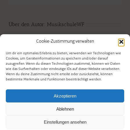
Mail
Ensemble
Über den Autor:
MusikschuleWF
Cookie-Zustimmung verwalten
Um dir ein optimales Erlebnis zu bieten, verwenden wir Technologien wie
Cookies, um Geräteinformationen zu speichern und/oder darauf
zuzugreifen. Wenn du diesen Technologien zustimmst, können wir Daten
wie das Surfverhalten oder eindeutige IDs auf dieser Website verarbeiten.
Wenn du deine Zustimmung nicht erteilst oder zurückziehst, können
bestimmte Merkmale und Funktionen beeinträchtigt werden.
Akzeptieren
Ablehnen
Am Mühlenberg 1 • Telefon 02267/ 6558953 • e-mail an die
Musikschulverwaltung: msv@wipperfuerth.de • e-mail an die
Musikschulleiter: musikschule@wipperfuerth.de
Einstellungen ansehen
Facebook