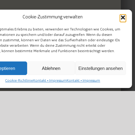
Cookie-Zustimmung verwalten
ptimales Erlebnis zu bieten, verwenden wir Technologien wie Cookies, um
mationen zu speichern und/oder darauf zuzugreifen. Wenn du diesen
n zustimmst, können wir Daten wie das Surfverhalten oder eindeutige IDs
nativen Adventsmarkt ausklingen und sich auf die
ebsite verarbeiten. Wenn du deine Zustimmung nicht erteilst oder
t, können bestimmte Merkmale und Funktionen beeinträchtigt werden.
eptieren
Ablehnen
Einstellungen ansehen
Cookie-Richtlinie
Kontakt • Impressum
Kontakt • Impressum
Kompletten Kalender ansehen
Facebook
Twitter
Reddit
LinkedIn
Tumblr
Pinterest
Vk
E-
Mail