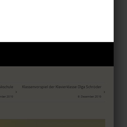
ikschule
Klassenvorspiel der Klavierklasse Olga Schröder
ember 2019
8. Dezember 2019