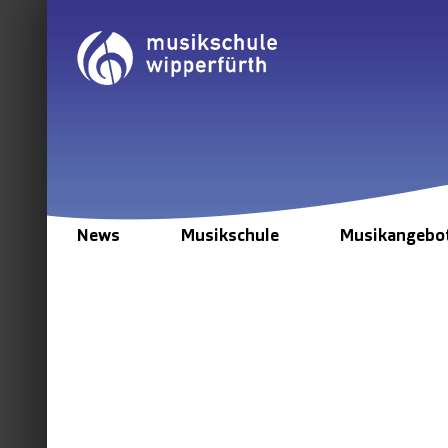
Zum
Inhalt
springen
News
Musikschule
Musikangebo