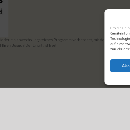
Um dir ein o
Geräteinfor
Technologie
 wieder ein abwechslungsreiches Programm vorbereitet, mit dem Sie den alter
auf dieser W
ren Besuch! Der Eintritt ist frei!
zurückziehs
Akz
für
ert
Adventskonzert
der
Musikschule