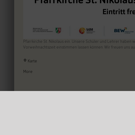
Pfarrkirche St. Nikolaus ein. Unsere Schüler und Lehrer haben
Vorweihnachtszeit einstimmen lassen können. Wir freuen uns auf Ih
Pfarrkirche
Karte
St.
about
Nikolaus
More
{title}
Wipperfürth
Von
MusikschuleWF
|
November 15th, 2019
|
Kommentare deaktivi
Share This Story, Choose Your Platform!