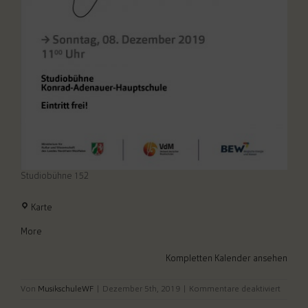
Studiobühne 152
Studiobühne
Karte
152
about
More
{title}
Kompletten Kalender ansehen
für
Von
MusikschuleWF
|
Dezember 5th, 2019
|
Kommentare deaktiviert