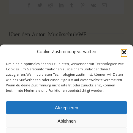
Facebook
Twitter
Reddit
LinkedIn
Tumblr
Pinterest
Vk
E-
Mail
Über den Autor:
MusikschuleWF
Cookie-Zustimmung verwalten
Um dir ein optimales Erlebnis zu bieten, verwenden wir Technologien wie
Cookies, um Geräteinformationen zu speichern und/oder darauf
zuzugreifen. Wenn du diesen Technologien zustimmst, können wir Daten
wie das Surfverhalten oder eindeutige IDs auf dieser Website verarbeiten.
Wenn du deine Zustimmung nicht erteilst oder zurückziehst, können
bestimmte Merkmale und Funktionen beeinträchtigt werden.
Akzeptieren
Ablehnen
Am Mühlenberg 1 • Telefon 02267/ 6558953 • e-mail an die
Musikschulverwaltung: msv@wipperfuerth.de • e-mail an die
Musikschulleiter: musikschule@wipperfuerth.de