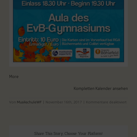
about
More
{title}
Kompletten Kalender ansehen
für
Von
MusikschuleWF
|
November 16th, 2017
|
Kommentare deaktiviert
Herbs
des
Musikv
Share This Story, Choose Your Platform!