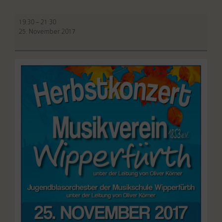
Herbstkonzert
19:30
–
21:30
des
25. November 2017
Musikvereins