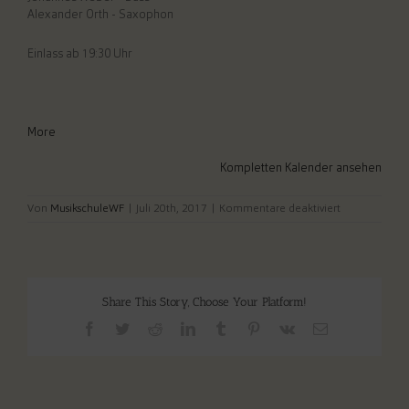
Alexander Orth - Saxophon
Einlass ab 19:30 Uhr
about
More
{title}
Kompletten Kalender ansehen
für
Von
MusikschuleWF
|
Juli 20th, 2017
|
Kommentare deaktiviert
Jam
Session
mit
Woodway
Share This Story, Choose Your Platform!
X-
Facebook
Twitter
Reddit
LinkedIn
Tumblr
Pinterest
Vk
E-
tet
Mail