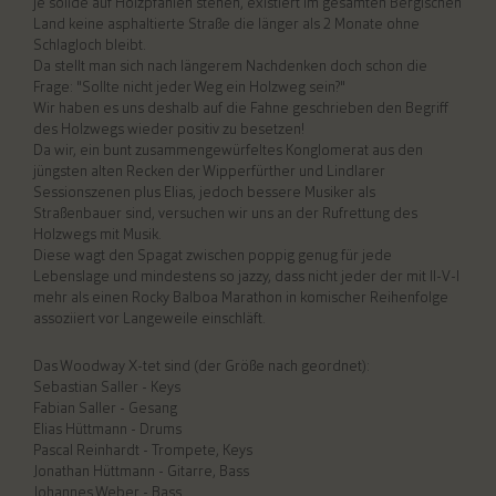
je solide auf Holzpfählen stehen, existiert im gesamten Bergischen
Land keine asphaltierte Straße die länger als 2 Monate ohne
Schlagloch bleibt.
Da stellt man sich nach längerem Nachdenken doch schon die
Frage: "Sollte nicht jeder Weg ein Holzweg sein?"
Wir haben es uns deshalb auf die Fahne geschrieben den Begriff
des Holzwegs wieder positiv zu besetzen!
Da wir, ein bunt zusammengewürfeltes Konglomerat aus den
jüngsten alten Recken der Wipperfürther und Lindlarer
Sessionszenen plus Elias, jedoch bessere Musiker als
Straßenbauer sind, versuchen wir uns an der Rufrettung des
Holzwegs mit Musik.
Diese wagt den Spagat zwischen poppig genug für jede
Lebenslage und mindestens so jazzy, dass nicht jeder der mit II-V-I
mehr als einen Rocky Balboa Marathon in komischer Reihenfolge
assoziiert vor Langeweile einschläft.
Das Woodway X-tet sind (der Größe nach geordnet):
Sebastian Saller - Keys
Fabian Saller - Gesang
Elias Hüttmann - Drums
Pascal Reinhardt - Trompete, Keys
Jonathan Hüttmann - Gitarre, Bass
Johannes Weber - Bass