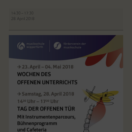
Tag
14:30
–
17:30
der
28. April 2018
offenen
Tür.