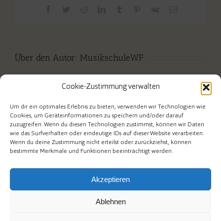
Facebook
Twitter
Reddit
LinkedIn
Tumblr
Pinterest
Vk
E-
Mail
Über den Autor:
MusikschuleWF
Cookie-Zustimmung verwalten
Um dir ein optimales Erlebnis zu bieten, verwenden wir Technologien wie
Cookies, um Geräteinformationen zu speichern und/oder darauf
zuzugreifen. Wenn du diesen Technologien zustimmst, können wir Daten
wie das Surfverhalten oder eindeutige IDs auf dieser Website verarbeiten.
Wenn du deine Zustimmung nicht erteilst oder zurückziehst, können
bestimmte Merkmale und Funktionen beeinträchtigt werden.
Akzeptieren
Ablehnen
Am Mühlenberg 1 • Telefon 02267/ 6558953 • e-mail an die
Musikschulverwaltung: msv@wipperfuerth.de • e-mail an die
Musikschulleiter: musikschule@wipperfuerth.de