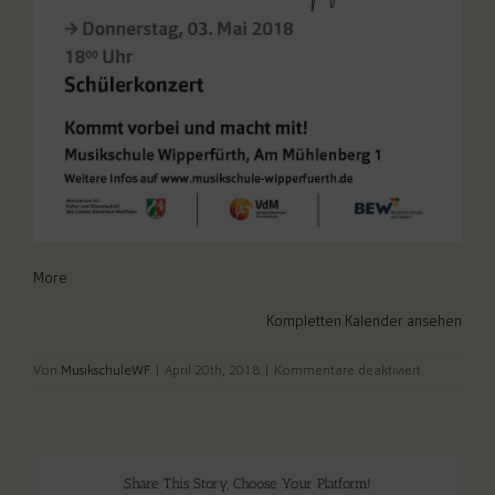
about
More
{title}
Kompletten Kalender ansehen
für
Von
MusikschuleWF
|
April 20th, 2018
|
Kommentare deaktiviert
Tag
der
offenen
Tür.
Share This Story, Choose Your Platform!